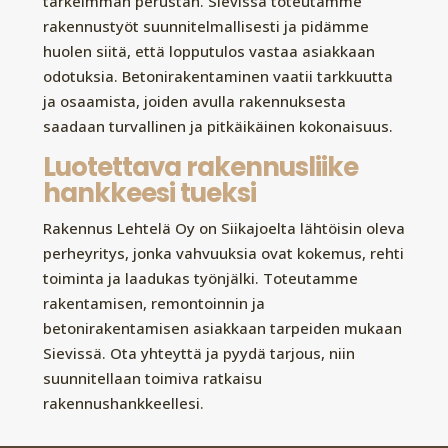
tärkeimmän perustan. Sievissä toteutamme
rakennustyöt suunnitelmallisesti ja pidämme
huolen siitä, että lopputulos vastaa asiakkaan
odotuksia. Betonirakentaminen vaatii tarkkuutta
ja osaamista, joiden avulla rakennuksesta
saadaan turvallinen ja pitkäikäinen kokonaisuus.
Luotettava rakennusliike
hankkeesi tueksi
Rakennus Lehtelä Oy on Siikajoelta lähtöisin oleva
perheyritys, jonka vahvuuksia ovat kokemus, rehti
toiminta ja laadukas työnjälki. Toteutamme
rakentamisen, remontoinnin ja
betonirakentamisen asiakkaan tarpeiden mukaan
Sievissä. Ota yhteyttä ja pyydä tarjous, niin
suunnitellaan toimiva ratkaisu
rakennushankkeellesi.