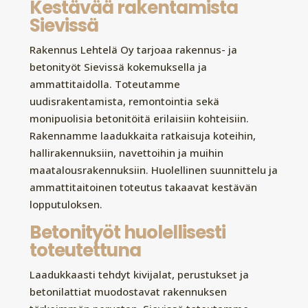
Kestävää rakentamista
Sievissä
Rakennus Lehtelä Oy tarjoaa rakennus- ja
betonityöt Sievissä kokemuksella ja
ammattitaidolla. Toteutamme
uudisrakentamista, remontointia sekä
monipuolisia betonitöitä erilaisiin kohteisiin.
Rakennamme laadukkaita ratkaisuja koteihin,
hallirakennuksiin, navettoihin ja muihin
maatalousrakennuksiin. Huolellinen suunnittelu ja
ammattitaitoinen toteutus takaavat kestävän
lopputuloksen.
Betonityöt huolellisesti
toteutettuna
Laadukkaasti tehdyt kivijalat, perustukset ja
betonilattiat muodostavat rakennuksen