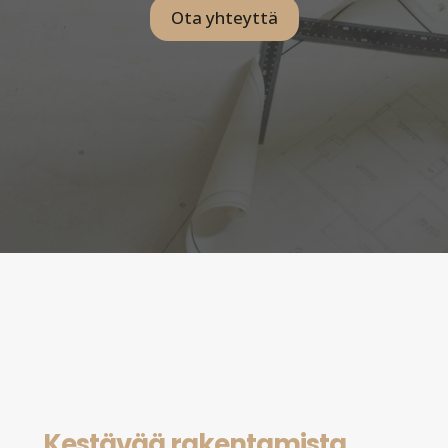
Ota yhteyttä
Kestävää rakentamista