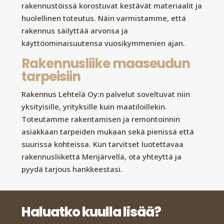
rakennustöissä korostuvat kestävät materiaalit ja
huolellinen toteutus. Näin varmistamme, että
rakennus säilyttää arvonsa ja
käyttöominaisuutensa vuosikymmenien ajan.
Rakennusliike maaseudun
tarpeisiin
Rakennus Lehtelä Oy:n palvelut soveltuvat niin
yksityisille, yrityksille kuin maatiloillekin.
Toteutamme rakentamisen ja remontoinnin
asiakkaan tarpeiden mukaan sekä pienissä että
suurissa kohteissa. Kun tarvitset luotettavaa
rakennusliikettä Merijärvellä, ota yhteyttä ja
pyydä tarjous hankkeestasi.
Haluatko kuulla lisää?