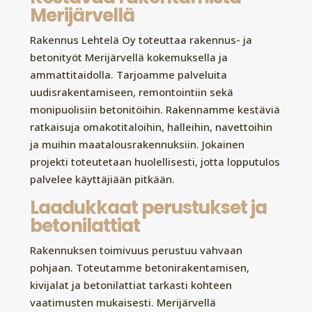
Merijärvellä
Rakennus Lehtelä Oy toteuttaa rakennus- ja
betonityöt Merijärvellä kokemuksella ja
ammattitaidolla. Tarjoamme palveluita
uudisrakentamiseen, remontointiin sekä
monipuolisiin betonitöihin. Rakennamme kestäviä
ratkaisuja omakotitaloihin, halleihin, navettoihin
ja muihin maatalousrakennuksiin. Jokainen
projekti toteutetaan huolellisesti, jotta lopputulos
palvelee käyttäjiään pitkään.
Laadukkaat perustukset ja
betonilattiat
Rakennuksen toimivuus perustuu vahvaan
pohjaan. Toteutamme betonirakentamisen,
kivijalat ja betonilattiat tarkasti kohteen
vaatimusten mukaisesti. Merijärvellä