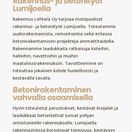
Rakennus- ja betonityöt
Lumijoella
Rakennus Lehtelä Oy tarjoaa monipuoliset
rakennus- ja betonityöt Lumijoella. Toteutamme
uudisrakentamista, remontointia sekä erilaisia
betonirakentamisen projekteja ammattitaidolla.
Rakennamme laadukkaita ratkaisuja koteihin,
halleihin, navettoihin ja muihin
maatalousrakennuksiin. Tavoitteemme on
toteuttaa jokainen kohde huolellisesti ja
kestävällä tavalla.
Betonirakentaminen
vahvalla osaamisella
Hyvin toteutetut perustukset, kestävät kivijalat ja
laadukkaat betonilattiat luovat pohjan
onnistuneelle rakennukselle. Lumijoella
rakennustöissä korostuvat toimivuus, kestävyys