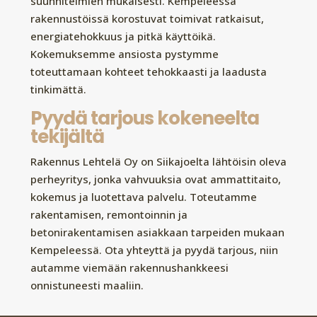
suunnitelmien mukaisesti. Kempeleessä
rakennustöissä korostuvat toimivat ratkaisut,
energiatehokkuus ja pitkä käyttöikä.
Kokemuksemme ansiosta pystymme
toteuttamaan kohteet tehokkaasti ja laadusta
tinkimättä.
Pyydä tarjous kokeneelta
tekijältä
Rakennus Lehtelä Oy on Siikajoelta lähtöisin oleva
perheyritys, jonka vahvuuksia ovat ammattitaito,
kokemus ja luotettava palvelu. Toteutamme
rakentamisen, remontoinnin ja
betonirakentamisen asiakkaan tarpeiden mukaan
Kempeleessä. Ota yhteyttä ja pyydä tarjous, niin
autamme viemään rakennushankkeesi
onnistuneesti maaliin.