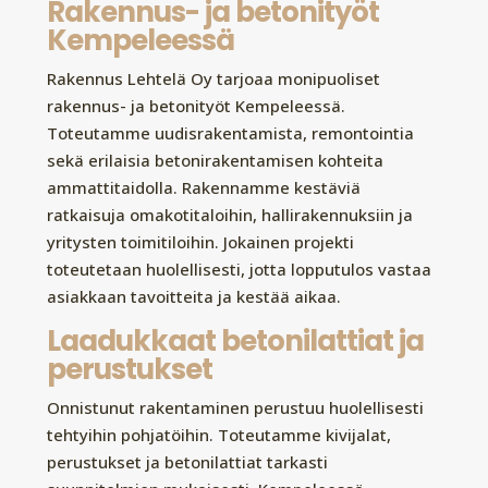
Rakennus- ja betonityöt
Kempeleessä
Rakennus Lehtelä Oy tarjoaa monipuoliset
rakennus- ja betonityöt Kempeleessä.
Toteutamme uudisrakentamista, remontointia
sekä erilaisia betonirakentamisen kohteita
ammattitaidolla. Rakennamme kestäviä
ratkaisuja omakotitaloihin, hallirakennuksiin ja
yritysten toimitiloihin. Jokainen projekti
toteutetaan huolellisesti, jotta lopputulos vastaa
asiakkaan tavoitteita ja kestää aikaa.
Laadukkaat betonilattiat ja
perustukset
Onnistunut rakentaminen perustuu huolellisesti
tehtyihin pohjatöihin. Toteutamme kivijalat,
perustukset ja betonilattiat tarkasti